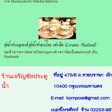
งาน Handmadeเซรามิคเนื้อ พอสเลน
ชุดน้ำชาเบญจรงค์,ชุดน้ำชาลายไทย เซรามิค (Ceramic Thailand)
ชุดน้ำชาเซรามิคลายไทยเบญจรงค์ เซรามิคเนื้อพอสเลนส์ เป็น
Handmade
ที่อยู่ 475/8 ถ.ราชปรารภ มั
ร้านเจริญชัยประตู
น้ำ
10400 กรุงเทพมหานคร
E-mail kornpote@gmail.com
เบอร์โทรศัพท์ ร้าน 02253-98