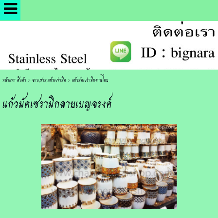
หน้าแรก สินค้า
>
จาน,ชาม,แก้วเซรามิค
>
แก้วมัคเซรามิกลายไทย
แก้วมัคเซรามิกลายเบญจรงค์