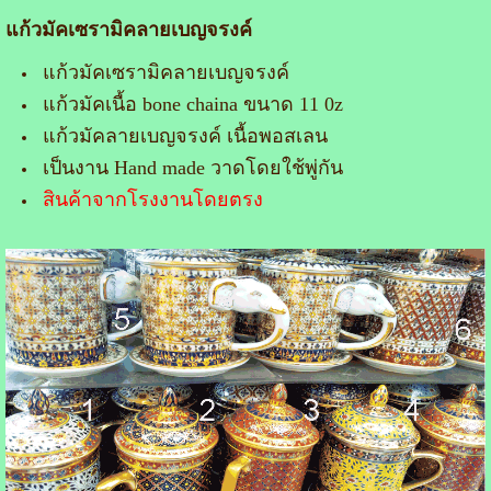
แก้วมัคเซรามิคลายเบญจรงค์
แก้วมัคเซรามิคลายเบญจรงค์
แก้วมัคเนื้อ bone chaina ขนาด 11 0z
แก้วมัคลายเบญจรงค์ เนื้อพอสเลน
เป็นงาน Hand made วาดโดยใช้พู่กัน
สินค้าจากโรงงานโดยตรง