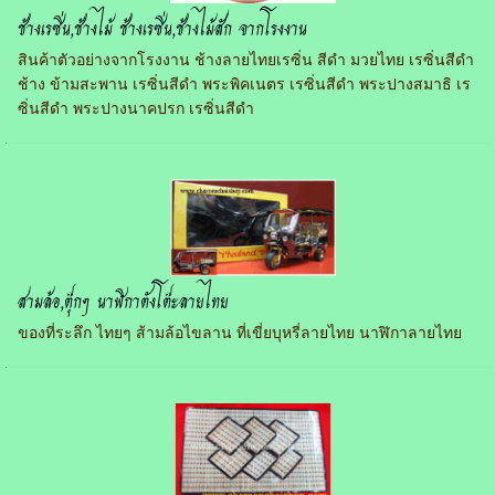
ช้างเรซิ่น,ช้างไม้ ช้างเรซิ่น,ช้างไม้สัก จากโรงงาน
สินค้าตัวอย่างจากโรงงาน ช้างลายไทยเรซิ่น สีดำ มวยไทย เรซิ่นสีดำ
ช้าง ข้ามสะพาน เรซิ่นสีดำ พระพิคเนตร เรซิ่นสีดำ พระปางสมาธิ เร
ซิ่นสีดำ พระปางนาคปรก เรซิ่นสีดำ
สามล้อ,ตุ๊กๆ นาฬิกาตังโต๊ะลายไทย
ของที่ระลึก ไทยๆ ส้ามล้อไขลาน ที่เขี่ยบุหรี่ลายไทย นาฬิกาลายไทย