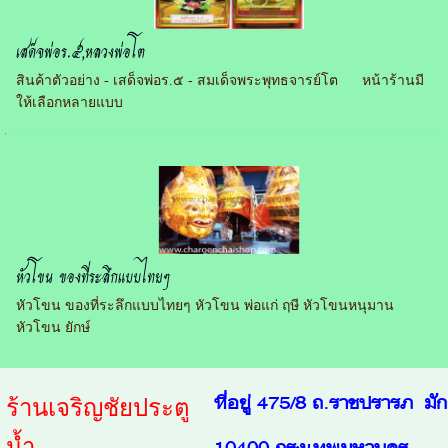
เสด็จพ่อร.๕,หลวงพ่อโต
สินค้าตัวอย่าง - เสด็จพ่อร.๕ - สมเด็จพระพุทธจารย์โต หน้าร้านมี
ให้เลือกหลายแบบ
หัวโขน ของที่ระลึกแบบไทยๆ
หัวโขน ของที่ระลึกแบบไทยๆ หัวโขน พ่อแก่ ฤษี หัวโขนหนุมาน
หัวโขน ยักษ์
ที่อยู่ 475/8 ถ.ราชปรารภ มั
ร้านเจริญชัยประตู
น้ำ