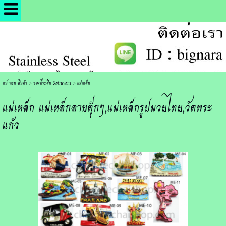
หน้าแรก สินค้า
>
ของที่ระลึก Soiruvens
>
แม่เหล็ก
แม่เหล็ก แม่เหล็กลายตุ๊กๆ,แม่เหล็กรูปมวยไทย,วัดพระ
แก้ว