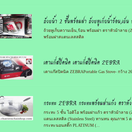
ถ้วยน้ำ 2 ชั้นพร้อมฝา ถ้วยหูเก็บน้ำร้อน,เ
ถ้วยหูเก็บความเย็น,ร้อน พร้อมฝา ตราหัวม้าลาย (
พร้อมฝาสแตนเลสสติล
เตาแก๊สปิคนิค เตาแก๊สปิคนิค ZEBRA
เตาแก๊สปิคนิค ZEBRAPortable Gas Stove- กว้าง 2
กระทะ ZEBRA กระทะพร้อมฝาแก้ว ตราหั
กระทะ 5 ชั้น ไอดิโอ พร้อมฝาแก้ว ตราหัวม้าลา
แตนเลสสติล (Stainless Steel) ทานทน คุณภาพ 5 
กระทะนอนสติ๊ก PLATINUM (...