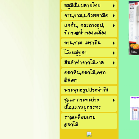
อลูมิเนียมลายไทย
จาน,ชาม,แก้วเซรามิค
แจกัน, กระถางธูป,
ที่กรวดน้ำทองเหลือง
จาน,ชาม เมรามีน
โต๊ะหมู่บูชา
สินค้าทำจากไม้ตาล
ครกหิน,ครกไม้,ครก
ดินเผา
พระพุทธรูปประจำวัน
ชุดเตากระทะย่าง
เนื้อ,เตาหมูกระทะ
ถาดเคลือบลาย
ดอกไม้