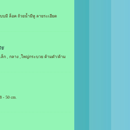
แบบมี ล็อค ถ้วยน้ำมีหู ลายระเอียด
าย
ล็ก , กลาง ,ใหญ่กระบวย ด้ามดำ/ด้าม
8 - 50 cm.