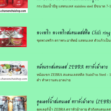
กระป๋องน้ำมีหู แสตนเลส stainless steel มีขนาด 7-
พวงพริก พวงพริกสแตนเลสสติล Chili ring 
ชุดพวงพริก ตราพระอาทิตย์ แสตนเลส ตัวแก้วเป
หม้อแขกสแตนเลส ZEBRA ตราหัวม้าลาย
หม้อแขก ZEBRA สแตนเลสสติล Stainlำss Steel - 1
ดำ ทำความสะอาดง่าย
คูลเลอร์น้ำสแตนเลส ตราหัวม้าลาย (ZEBR
คูลเลอร์น้ำ ZEBRA ตราหัวม้าลาย ตัวถังสแตนเลสส